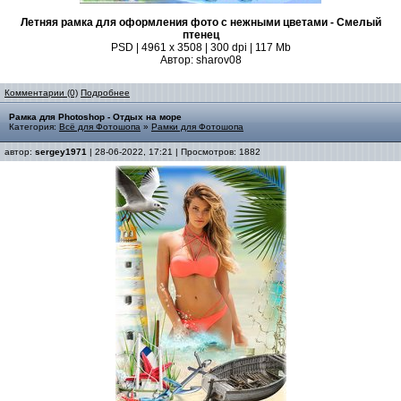
Летняя рамка для оформления фото с нежными цветами - Смелый
птенец
PSD | 4961 х 3508 | 300 dpi | 117 Mb
Автор: sharov08
Комментарии (0)
Подробнее
Рамка для Photoshop - Отдых на море
Категория:
Всё для Фотошопа
»
Рамки для Фотошопа
автор:
sergey1971
| 28-06-2022, 17:21 | Просмотров: 1882