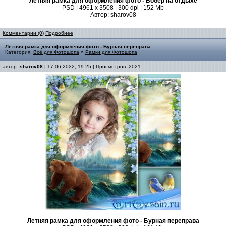
Летняя рамка для оформления фото - Бобёр на отдыхе
PSD | 4961 х 3508 | 300 dpi | 152 Mb
Автор: sharov08
Комментарии (0)
Подробнее
Летняя рамка для оформления фото - Бурная переправа
Категория:
Всё для Фотошопа
»
Рамки для Фотошопа
автор:
sharov08
| 17-06-2022, 19:25 | Просмотров: 2021
Летняя рамка для оформления фото - Бурная переправа