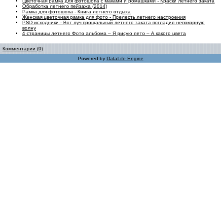
Цветочная рамка для фотошопа с маками и ромашками - Краски летнего заката
Обработка летнего пейзажа (2014)
Рамка для фотошопа - Книга летнего отдыха
Женская цветочная рамка для фото - Прелесть летнего настроения
PSD исходники - Вот луч прощальный летнего заката погладил непокорную
волну
4 страницы летнего Фото альбома – Я рисую лето – А какого цвета
Комментарии (0)
Powered by
DataLife Engine