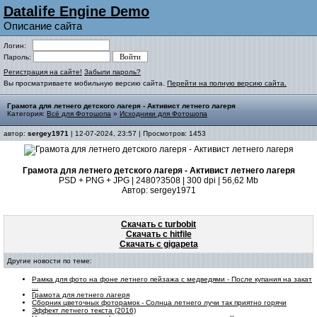
Datalife Engine Demo
Описание сайта
Логин:
Пароль:
Регистрация на сайте!
Забыли пароль?
Вы просматриваете мобильную версию сайта.
Перейти на полную версию сайта.
Грамота для летнего детского лагеря - Активист летнего лагеря
Категория:
Всё для Фотошопа
»
Исходники для Фотошопа
автор:
sergey1971
| 12-07-2024, 23:57 | Просмотров: 1453
Грамота для летнего детского лагеря - Активист летнего лагеря
PSD + PNG + JPG | 2480?3508 | 300 dpi | 56,62 Mb
Автор: sergey1971
Скачать с turbobit
Скачать с hitfile
Скачать с gigapeta
Другие новости по теме:
Рамка для фото на фоне летнего пейзажа с медведями - После купания на закат
...
Грамота для летнего лагеря
Сборник цветочных фоторамок - Солнца летнего лyчи так пpиятно гоpячи
Эффект летнего текста (2016)