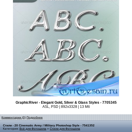
GraphicRiver - Elegant Gold, Silver & Glass Styles - 7705345
ASL, PSD | 892x3328 | 13 Мб
Комментарии (0)
Подробнее
Стили - 20 Cinematic Army / Military Photoshop Style - 7541352
Категория:
Всё для Фотошопа
»
Стили для Фотошопа