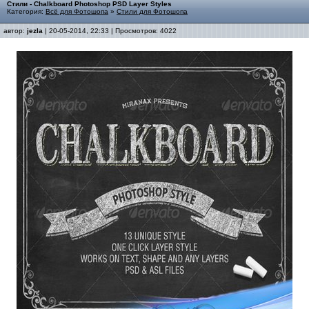
Стили - Chalkboard Photoshop PSD Layer Styles
Категория:
Всё для Фотошопа
»
Стили для Фотошопа
автор:
jezla
| 20-05-2014, 22:33 | Просмотров: 4022