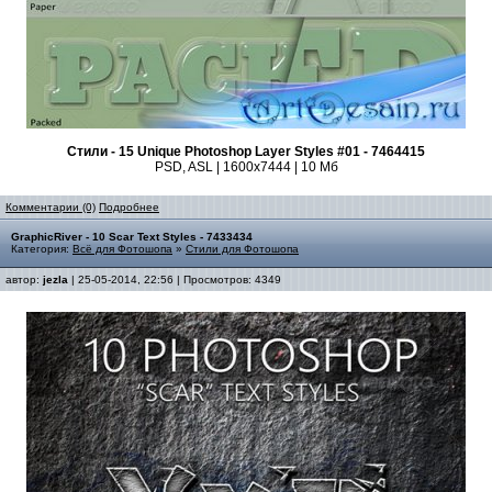
Стили - 15 Unique Photoshop Layer Styles #01 - 7464415
PSD, ASL | 1600x7444 | 10 Мб
Комментарии (0)
Подробнее
GraphicRiver - 10 Scar Text Styles - 7433434
Категория:
Всё для Фотошопа
»
Стили для Фотошопа
автор:
jezla
| 25-05-2014, 22:56 | Просмотров: 4349