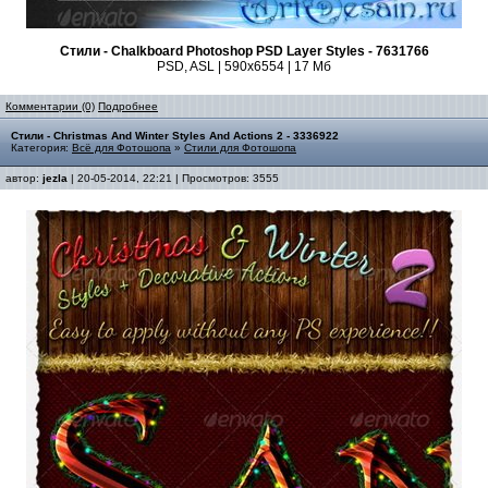
Стили - Chalkboard Photoshop PSD Layer Styles - 7631766
PSD, ASL | 590x6554 | 17 Мб
Комментарии (0)
Подробнее
Стили - Christmas And Winter Styles And Actions 2 - 3336922
Категория:
Всё для Фотошопа
»
Стили для Фотошопа
автор:
jezla
| 20-05-2014, 22:21 | Просмотров: 3555