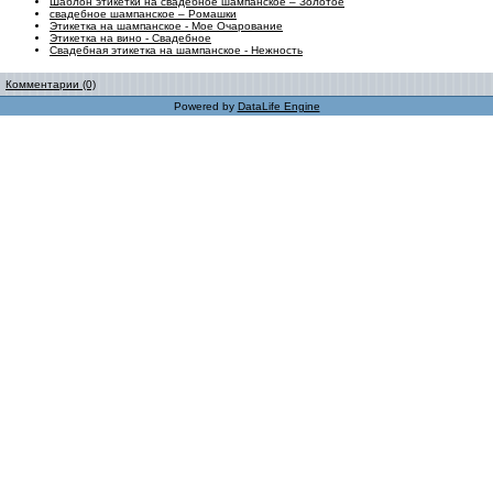
Шаблон этикетки на свадебное шампанское – Золотое
свадебное шампанское – Ромашки
Этикетка на шампанское - Мое Очарование
Этикетка на вино - Свадебное
Свадебная этикетка на шампанское - Нежность
Комментарии (0)
Powered by
DataLife Engine