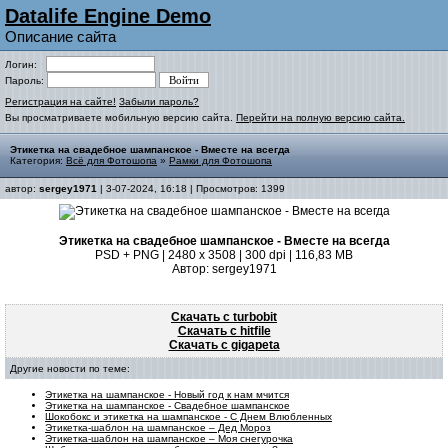
Datalife Engine Demo
Описание сайта
Логин:
Пароль:
Регистрация на сайте!
Забыли пароль?
Вы просматриваете мобильную версию сайта.
Перейти на полную версию сайта.
Этикетка на свадебное шампанское - Вместе на всегда
Категория:
Всё для Фотошопа
»
Рамки для Фотошопа
автор:
sergey1971
| 3-07-2024, 16:18 | Просмотров: 1399
Этикетка на свадебное шампанское - Вместе на всегда
PSD + PNG | 2480 x 3508 | 300 dpi | 116,83 MB
Автор: sergey1971
Скачать с turbobit
Скачать с hitfile
Скачать с gigapeta
Другие новости по теме:
Этикетка на шампанское - Новый год к нам мчится
Этикетка на шампанское - Свадебное шампанское
Шокобокс и этикетка на шампанское - С Днем Влюбленных
Этикетка-шаблон на шампанское – Дед Мороз
Этикетка-шаблон на шампанское – Моя снегурочка