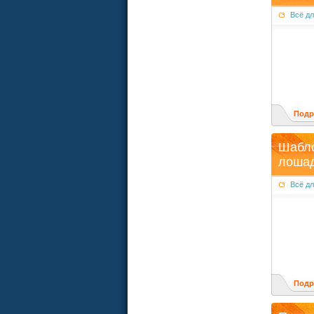
Всё д
Подр
Шабло
лоша
Всё д
Подр