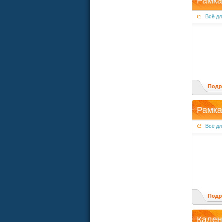
Рамка
Всё д
Подр
Рамка
Всё д
Подр
Кален