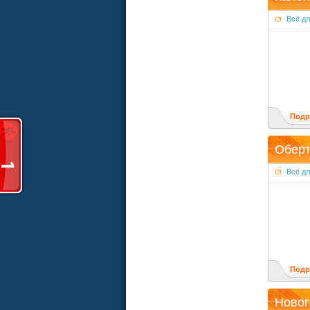
Всё д
Подр
Оберт
Всё д
Подр
Новог