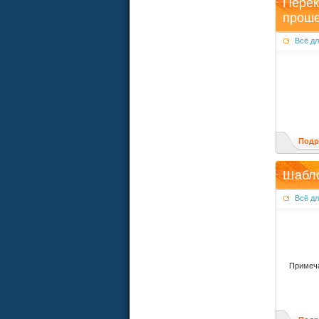
Перек
проше
Всё д
Подр
Шабло
Всё д
Примеча