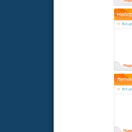
Подр
Набор
Всё д
Подр
Летня
Всё д
Подр