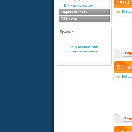
Фоток
Книги по Фотошопу
Всё д
Обратная связь
RSS news
Друзья
Хочу зарабатывать
на своём сайте
Подр
Винье
Всё д
Подр