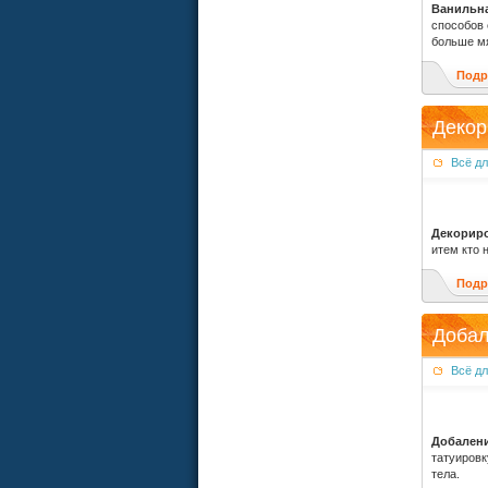
Ванильна
способов 
больше мя
Подр
Декор
Всё д
Декориро
итем кто 
Подр
Добал
Всё д
Добалени
татуировк
тела.