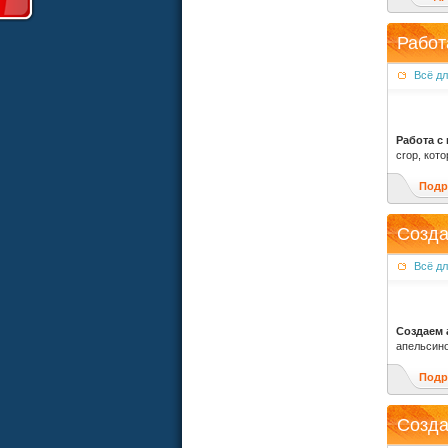
Работ
Всё д
Работа с
crop, кот
Подр
Созда
Всё д
Создаем 
апельсино
Подр
Созда