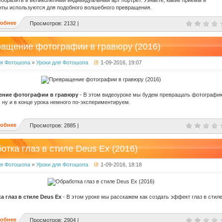
образить в великолепный индивидуальный арт портрет. Узнаете, какие приемы и
ты используются для подобного волшебного превращения.
обнее
Просмотров: 2132 |
ащение фотографии в гравюру (2016)
ля Фотошопа
»
Уроки для Фотошопа
1-09-2016, 19:07
ение фотографии в гравюру
- В этом видеоуроке мы будем превращать фотографи
, ну и в конце урока немного по-экспериментируем.
обнее
Просмотров: 2885 |
отка глаз в стиле Deus Ex (2016)
ля Фотошопа
»
Уроки для Фотошопа
1-09-2016, 18:18
а глаз в стиле Deus Ex
- В этом уроке мы расскажем как создать эффект глаз в стил
обнее
Просмотров: 2904 |