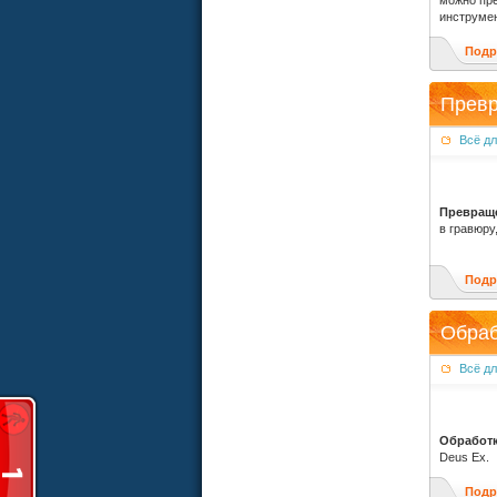
можно пре
инструмен
Подр
Превр
Всё д
Превращ
в гравюру
Подр
Обраб
Всё д
Обработк
Deus Ex.
Подр