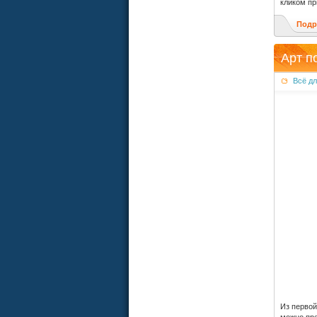
кликом пр
Подр
Арт п
Всё д
Из первой