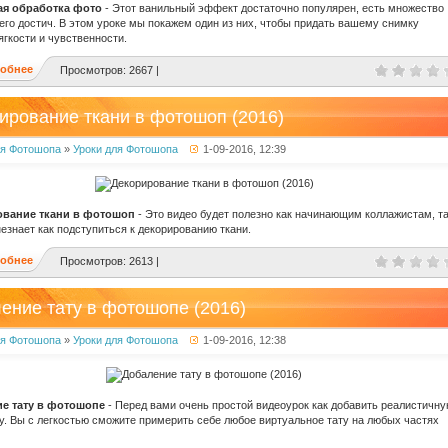
я обработка фото
- Этот ванильный эффект достаточно популярен, есть множество
его достич. В этом уроке мы покажем один из них, чтобы придать вашему снимку
гкости и чувственности.
обнее
Просмотров: 2667 |
ирование ткани в фотошоп (2016)
ля Фотошопа
»
Уроки для Фотошопа
1-09-2016, 12:39
вание ткани в фотошоп
- Это видео будет полезно как начинающим коллажистам, т
незнает как подступиться к декорированию ткани.
обнее
Просмотров: 2613 |
ение тату в фотошопе (2016)
ля Фотошопа
»
Уроки для Фотошопа
1-09-2016, 12:38
е тату в фотошопе
- Перед вами очень простой видеоурок как добавить реалистичн
у. Вы с легкостью сможите примерить себе любое виртуальное тату на любых частях