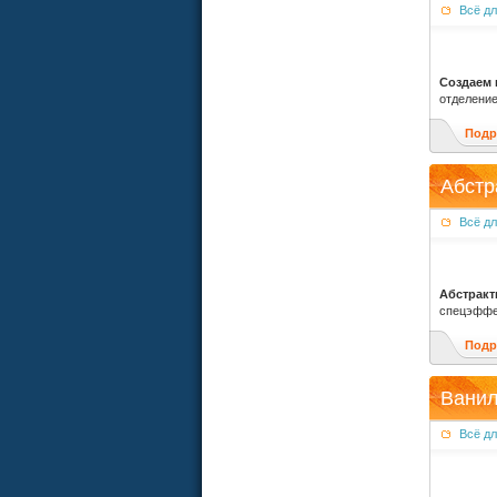
Всё д
Создаем 
отделение
Подр
Абстр
Всё д
Абстракт
спецэффек
Подр
Ванил
Всё д