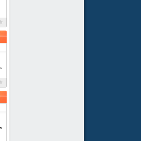
ак
ую