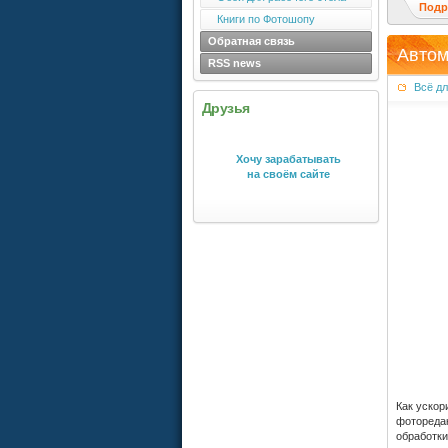
Подр
Книги по Фотошопу
Обратная связь
Автом
RSS news
Всё д
Друзья
Хочу зарабатывать
на своём сайте
Как ускор
фоторедак
обработки