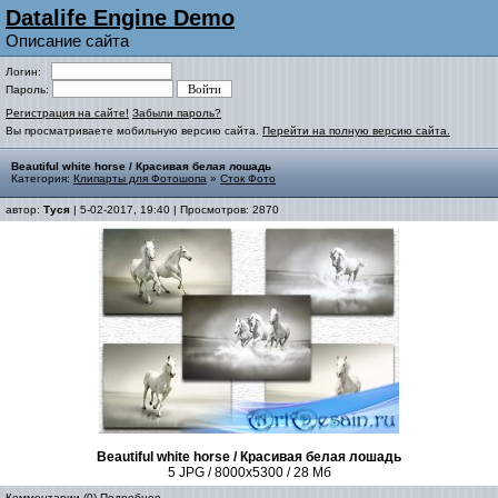
Datalife Engine Demo
Описание сайта
Логин:
Пароль:
Регистрация на сайте!
Забыли пароль?
Вы просматриваете мобильную версию сайта.
Перейти на полную версию сайта.
Beautiful white horse / Красивая белая лошадь
Категория:
Клипарты для Фотошопа
»
Сток Фото
автор:
Туся
| 5-02-2017, 19:40 | Просмотров: 2870
Beautiful white horse / Красивая белая лошадь
5 JPG / 8000
x
5300 / 28 Мб
Комментарии (0)
Подробнее