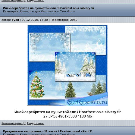
Иней серебрится на пушистой ели / Hoarfrost on a silvery fir
Категория:
Клипарты для Фотошопа
»
Сток Фото
автор:
Туся
| 20-12-2016, 17:30 | Просмотров: 2940
Иней серебрится на пушистой ели / Hoarfrost on a silvery fir
27 JPG / 4961
x
3508 / 180 Мб
Комментарии (0)
Подробнее
Праздничное настроение - 11 часть / Festive mood - Part 11
Категория:
Клипарты для Фотошопа
»
Сток Фото