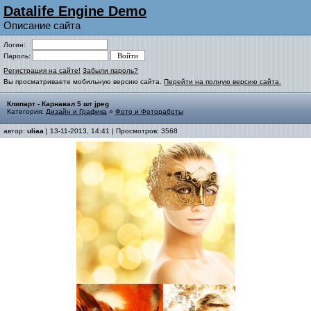
Datalife Engine Demo
Описание сайта
Логин:
Пароль:
Регистрация на сайте!
Забыли пароль?
Вы просматриваете мобильную версию сайта.
Перейти на полную версию сайта.
Клипарт - Карнавал 5 шт jpeg
Категория:
Дизайн и Графика
»
Фото и Фотоработы
автор:
uliaa
| 13-11-2013, 14:41 | Просмотров: 3568