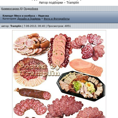
Автор подборки – Tramplin
Комментарии (0)
Подробнее
Клипарт Мясо и колбаса – Нарезка
Категория:
Дизайн и Графика
»
Фото и Фотоработы
автор:
Tramplin
| 7-06-2013, 06:40 | Просмотров: 4951