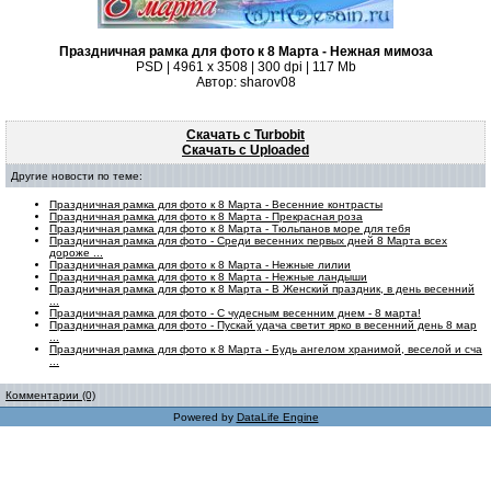
Праздничная рамка для фото к 8 Марта - Нежная мимоза
PSD | 4961 х 3508 | 300 dpi | 117 Mb
Автор: sharov08
Скачать с Turbobit
Скачать с Uploaded
Другие новости по теме:
Праздничная рамка для фото к 8 Марта - Весенние контрасты
Праздничная рамка для фото к 8 Марта - Прекрасная роза
Праздничная рамка для фото к 8 Марта - Тюльпанов море для тебя
Праздничная рамка для фото - Среди весенних первых дней 8 Марта всех
дороже ...
Праздничная рамка для фото к 8 Марта - Нежные лилии
Праздничная рамка для фото к 8 Марта - Нежные ландыши
Праздничная рамка для фото к 8 Марта - В Женский праздник, в день весенний
...
Праздничная рамка для фото - С чудесным весенним днем - 8 марта!
Праздничная рамка для фото - Пускай удача светит ярко в весенний день 8 мар
...
Праздничная рамка для фото к 8 Марта - Будь ангелом хранимой, веселой и сча
...
Комментарии (0)
Powered by
DataLife Engine