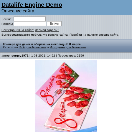
Datalife Engine Demo
Описание сайта
Логин:
Пароль:
Регистрация на сайте!
Забыли пароль?
Вы просматриваете мобильную версию сайта.
Перейти на полную версию сайта.
Конверт для денег и обертка на шоколад - С 8 марта
Категория:
Всё для Фотошопа
»
Исходники для Фотошопа
автор:
sergey1971
| 1-03-2021, 14:52 | Просмотров: 2156