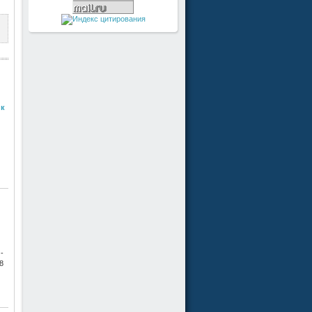
 к
-
8