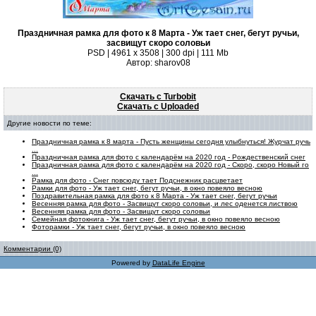
Праздничная рамка для фото к 8 Марта - Уж тает снег, бегут ручьи,
засвищут скоро соловьи
PSD | 4961 х 3508 | 300 dpi | 111 Mb
Автор: sharov08
Скачать с Turbobit
Скачать с Uploaded
Другие новости по теме:
Праздничная рамка к 8 марта - Пусть женщины сегодня улыбнуться! Журчат ручь
...
Праздничная рамка для фото с календарём на 2020 год - Рождественский снег
Праздничная рамка для фото с календарём на 2020 год - Скоро, скоро Новый го
...
Рамка для фото - Снег повсюду тает Подснежник расцветает
Рамки для фото - Уж тает снег, бегут ручьи, в окно повеяло весною
Поздравительная рамка для фото к 8 Марта - Уж тает снег, бегут ручьи
Весенняя рамка для фото - Засвищут скоро соловьи, и лес оденется листвою
Весенняя рамка для фото - Засвищут скоро соловьи
Семейная фотокнига - Уж тает снег, бегут ручьи, в окно повеяло весною
Фоторамки - Уж тает снег, бегут ручьи, в окно повеяло весною
Комментарии (0)
Powered by
DataLife Engine