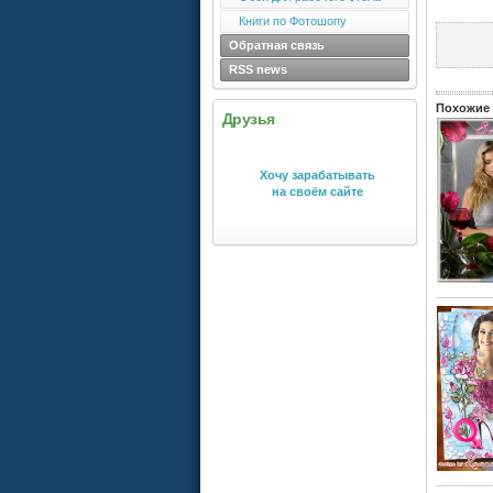
Книги по Фотошопу
Обратная связь
RSS news
Похожие 
Друзья
Хочу зарабатывать
на своём сайте