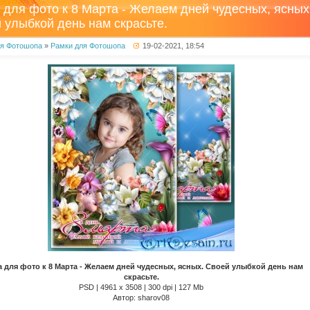
 для фото к 8 Марта - Желаем дней чудесных, ясных
 улыбкой день нам скрасьте.
ля Фотошопа
»
Рамки для Фотошопа
19-02-2021, 18:54
 для фото к 8 Марта - Желаем дней чудесных, ясных. Своей улыбкой день нам
скрасьте.
PSD | 4961 х 3508 | 300 dpi | 127 Mb
Автор: sharov08