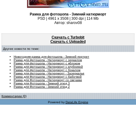
Рамка для фотошопа - Зимний натюрморт
PSD | 4961 х 3508 | 300 dpi | 114 Mb
Автор: sharov08
Скачать с Turbobit
Скачать с Uploaded
Другие новости по теме:
Новогодняя рамка для фотошопа - Зимний портрет
Рамка для фотошопа - Натюрморт с зеркалом
Рамка для фотошопа - Натюрморт с яблоком
Рамка для фотошопа - Натюрморт с клубникой
Рамка для фотошопа - Натюрморт с бокалом
Рамка для фотошопа - Натюрморт - Зазеркалье
Рамка для Фотошопа - Натюрморт с бабочкой
Рамка для Фотошопа - Натюрморт со свечами
Рамка для Фотошопа - Зимний этюд 3
Рамка для Фотошопа - Зимний этюд 2
Комментарии (0)
Powered by
DataLife Engine