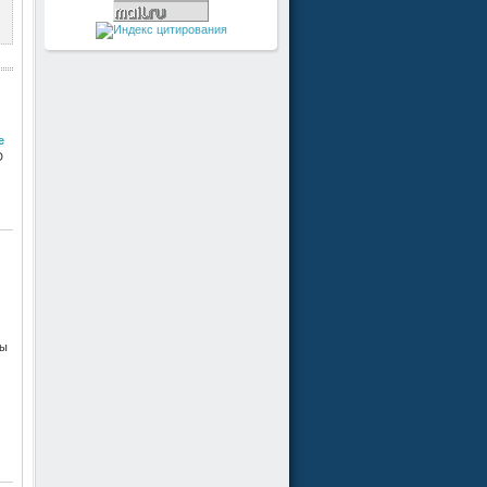
е
D
лы