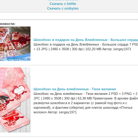
Скачать с hitfile
Скачать с unibytes
новости:
Шокобокс в подарок на День Влюбленных - Большое сердц
Шокобокс в подарок на День Влюбленных - Большое сердце 7 PS
+ 13 JPG | 2480 x 3508 | 300 dpi | 102,20 MB Автор: sergey1971
Шокобокс на День влюбленных - Твои желания
Шокобокс на День влюбленных - Твои желания 2 PSD + 3 PNG + 2
JPC | 2480 x 3508 | 300 dpi | 63,38 MB Примечание: В архиве фай
развертки шокобокса в 2 вариантах (с рамкой под фото и с
картинкой), и фантики (обертки) для плиток шоколада «Птичье
молоко» Автор: sergey1971