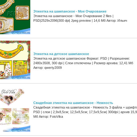
Этикетка на шампанское - Мое Очарование
Этикетка на шампанское - Мое Очарование 2 files |
PSD|2529х2096|300 dpi| Jpeg preview | 14,6 Мб Автор: Ильич
Этикетка на детское шампанское
Этикетка на детское шампанское Формат: PSD | Разрешение:
2480x3508, 300 dpi | Слои отключены | Размер архива: 12,41 Мб
Автор: qwerty2009
Свадебная этикетка на шампанское - Нежность
Свадебная этикетка на шампанское - Нежность 3 файла + шрифт
PSD | слои | 2,9х8,5см; 12,5х8,5см; 17,5х9,5см| 300dpi | архив 15,9
Мб Автор: FotoVika