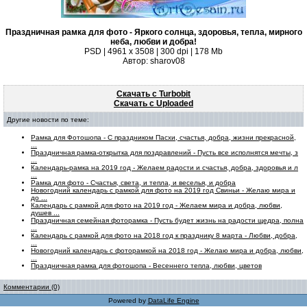
Праздничная рамка для фото - Яркого солнца, здоровья, тепла, мирного
неба, любви и добра!
PSD | 4961 х 3508 | 300 dpi | 178 Mb
Автор: sharov08
Скачать с Turbobit
Скачать с Uploaded
Другие новости по теме:
Рамка для Фотошопа - С праздником Пасхи, счастья, добра, жизни прекрасной,
...
Праздничная рамка-открытка для поздравлений - Пусть все исполнятся мечты, з
...
Календарь-рамка на 2019 год - Желаем радости и счастья, добра, здоровья и л
...
Рамка для фото - Счастья, света, и тепла, и веселья, и добра
Новогодний календарь с рамкой для фото на 2019 год Свиньи - Желаю мира и
до ...
Календарь с рамкой для фото на 2019 год - Желаем мира и добра, любви,
душев ...
Праздничная семейная фоторамка - Пусть будет жизнь на радости щедра, полна
...
Календарь с рамкой для фото на 2018 год к празднику 8 марта - Любви, добра,
...
Новогодний календарь с фоторамкой на 2018 год - Желаю мира и добра, любви,
...
Праздничная рамка для фотошопа - Весеннего тепла, любви, цветов
Комментарии (0)
Powered by
DataLife Engine