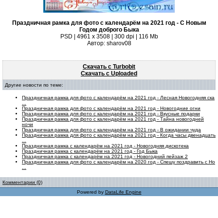
Праздничная рамка для фото с календарём на 2021 год - С Новым
Годом доброго Быка
PSD | 4961 х 3508 | 300 dpi | 116 Mb
Автор: sharov08
Скачать с Turbobit
Скачать с Uploaded
Другие новости по теме:
Праздничная рамка для фото с календарём на 2021 год - Лесная Новогодняя ска
...
Праздничная рамка для фото с календарём на 2021 год - Новогодние огни
Праздничная рамка для фото с календарём на 2021 год - Вкусные подарки
Праздничная рамка для фото с календарём на 2021 год - Тайна новогодней
ночи
Праздничная рамка для фото с календарём на 2021 год - В ожидании чуда
Праздничная рамка для фото с календарём на 2021 год - Когда часы двенадцать
...
Праздничная рамка с календарём на 2021 год - Новогодняя дискотека
Праздничная рамка с календарём на 2021 год - Год Быка
Праздничная рамка с календарём на 2021 год - Новогодний пейзаж 2
Праздничная рамка для фото с календарём на 2020 год - Спешу поздравить с Но
...
Комментарии (0)
Powered by
DataLife Engine