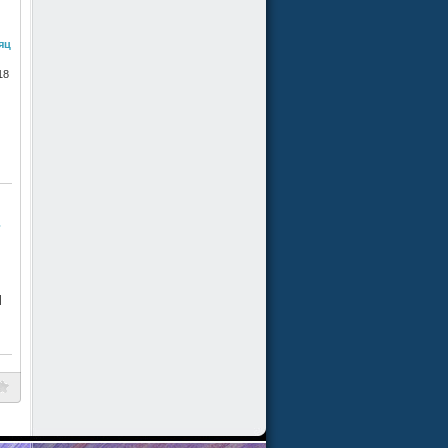
яц
18
ь
|