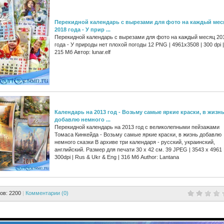
Перекидной календарь с вырезами для фото на каждый мес
2018 года - У прир ...
Перекидной календарь с вырезами для фото на каждый месяц 20
года - У природы нет плохой погоды 12 PNG | 4961х3508 | 300 dpi |
215 Мб Автор: lunar.elf
Календарь на 2013 год - Возьму самые яркие краски, в жизн
добавлю немного ...
Перекидной календарь на 2013 год с великолепными пейзажами
Томаса Кинкейда - Возьму самые яркие краски, в жизнь добавлю
немного сказки В архиве три календаря - русский, украинский,
английский. Размер для печати 30 x 42 см. 39 JPEG | 3543 x 4961 
300dpi | Rus & Ukr & Eng | 316 Мб Author: Lantana
ов: 2200
|
Комментарии (0)