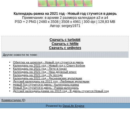
Календарь-рамка на 2021 год - Новый год стучится в дверь
Примечание: в архиве 2 размера календаря а3 и а4
PSD + 2 PNG | 2480 x 3508 | 3508 x 4961 | 300 dpi | 128,83 MB
Автор: sergey1971
Скачать с turbobit
Скачать с hitfile
Скачать с unibytes
Другие новости по теме:
Обертка на шоколад - Новый год стучится в дверь
Календарь на 2021 год - Новый год с Спанч Бобом
Календарь на 2021 год - Лето в горах
Календарь на 2021 год - Наш дружный класс
Календарь на 2021 год - Ну погоди
Календарь на 2021 год - Диснеевские мультяшки
Детский календарь на 2021 год - Любимые мультяшки
Новый Год стучится в дверь - Календарь-рамка
Новый Год стучится в дверь - Рамка-календарь
Детский календарь-рамка на 2015 год - В дверь стучится Новый год
Комментарии (0)
Powered by
DataLife Engine