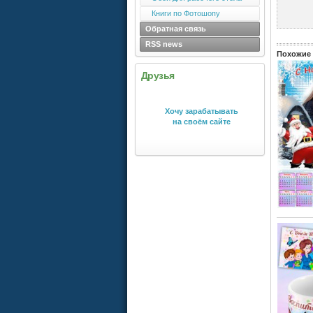
Книги по Фотошопу
Обратная связь
RSS news
Похожие 
Друзья
Хочу зарабатывать
на своём сайте