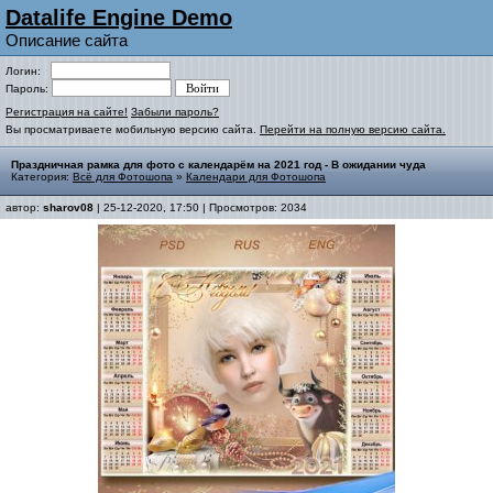
Datalife Engine Demo
Описание сайта
Логин:
Пароль:
Регистрация на сайте!
Забыли пароль?
Вы просматриваете мобильную версию сайта.
Перейти на полную версию сайта.
Праздничная рамка для фото с календарём на 2021 год - В ожидании чуда
Категория:
Всё для Фотошопа
»
Календари для Фотошопа
автор:
sharov08
| 25-12-2020, 17:50 | Просмотров: 2034