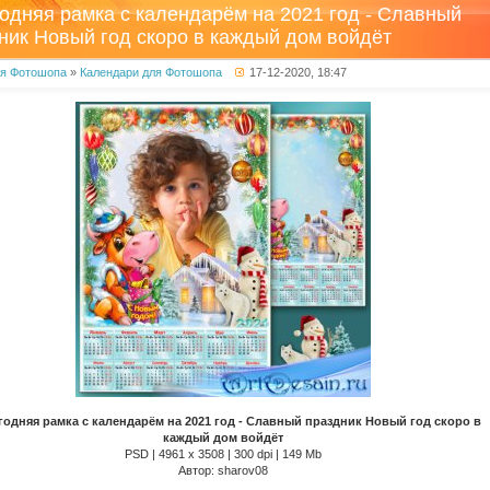
одняя рамка с календарём на 2021 год - Славный
ник Новый год скоро в каждый дом войдёт
ля Фотошопа
»
Календари для Фотошопа
17-12-2020, 18:47
одняя рамка с календарём на 2021 год - Славный праздник Новый год скоро в
каждый дом войдёт
PSD | 4961 х 3508 | 300 dpi | 149 Mb
Автор: sharov08