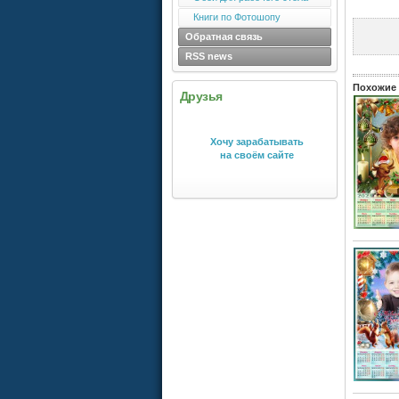
Книги по Фотошопу
Обратная связь
RSS news
Похожие 
Друзья
Хочу зарабатывать
на своём сайте