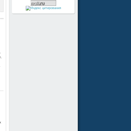
а
,
1
x