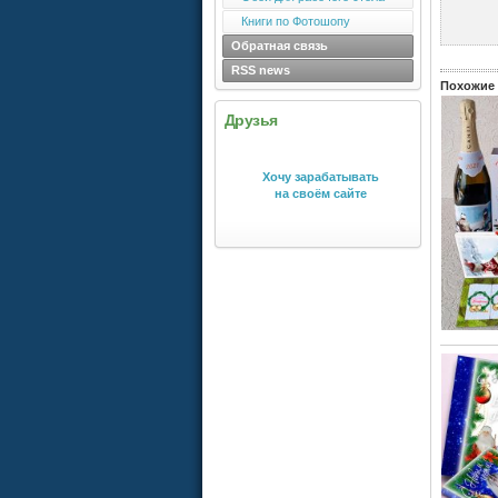
Книги по Фотошопу
Обратная связь
RSS news
Похожие 
Друзья
Хочу зарабатывать
на своём сайте