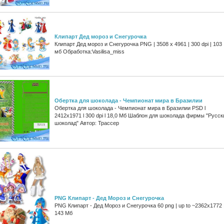
Клипарт Дед мороз и Снегурочка
Клипарт Дед мороз и Снегурочка PNG | 3508 х 4961 | 300 dpi | 103
мб Обработка:Vasilisa_miss
Обертка для шоколада - Чемпионат мира в Бразилии
Обертка для шоколада - Чемпионат мира в Бразилии PSD l
2412x1971 l 300 dpi l 18,0 Мб Шаблон для шоколада фирмы "Русск
шоколад" Автор: Трассер
PNG Клипарт - Дед Мороз и Снегурочка
PNG Клипарт - Дед Мороз и Снегурочка 60 png | up to ~2362x1772 
143 Мб