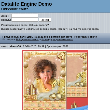
Datalife Engine Demo
Описание сайта
Логин:
Пароль:
Регистрация на сайте!
Забыли пароль?
Вы просматриваете мобильную версию сайта.
Перейти на полную версию сайта.
Праздничный календарь на 2021 год с рамкой для фото - Новогодние свечи
Категория:
Всё для Фотошопа
»
Календари для Фотошопа
автор:
sharov08
| 22-10-2020, 19:39 | Просмотров: 2048