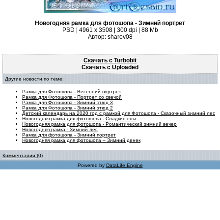
Новогодняя рамка для фотошопа - Зимний портрет
PSD | 4961 х 3508 | 300 dpi | 88 Mb
Автор: sharov08
Скачать с Turbobit
Скачать с Uploaded
Другие новости по теме:
Рамка для Фотошопа - Весенний портрет
Рамка для Фотошопа - Портрет со свечой
Рамка для Фотошопа - Зимний этюд 3
Рамка для Фотошопа - Зимний этюд 2
Детский календарь на 2020 год с рамкой для Фотошопа - Сказочный зимний лес
Новогодняя рамка для фотошопа - Сладкие сны
Новогодняя рамка для фотошопа - Романтический зимний вечер
Новогодняя рамка - Зимний лес
Рамка для фотошопа - Зимний портрет
Новогодняя рамка для фотошопа – Зимний денек
Комментарии (0)
Powered by
DataLife Engine