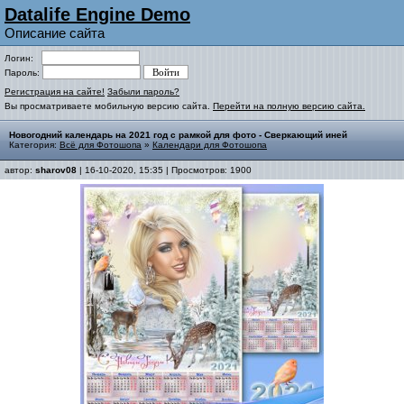
Datalife Engine Demo
Описание сайта
Логин:
Пароль:
Регистрация на сайте!
Забыли пароль?
Вы просматриваете мобильную версию сайта.
Перейти на полную версию сайта.
Новогодний календарь на 2021 год с рамкой для фото - Сверкающий иней
Категория:
Всё для Фотошопа
»
Календари для Фотошопа
автор:
sharov08
| 16-10-2020, 15:35 | Просмотров: 1900