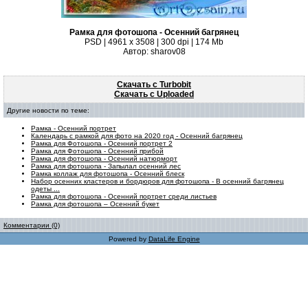
Рамка для фотошопа - Осенний багрянец
PSD | 4961 х 3508 | 300 dpi | 174 Mb
Автор: sharov08
Скачать с Turbobit
Скачать с Uploaded
Другие новости по теме:
Рамка - Осенний портрет
Календарь с рамкой для фото на 2020 год - Осенний багрянец
Рамка для Фотошопа - Осенний портрет 2
Рамка для Фотошопа - Осенний прибой
Рамка для фотошопа - Осенний натюрморт
Рамка для фотошопа - Запылал осенний лес
Рамка коллаж для фотошопа - Осенний блеск
Набор осенних кластеров и бордюров для фотошопа - В осенний багрянец
одеты ...
Рамка для фотошопа - Осенний портрет среди листьев
Рамка для фотошопа – Осенний букет
Комментарии (0)
Powered by
DataLife Engine