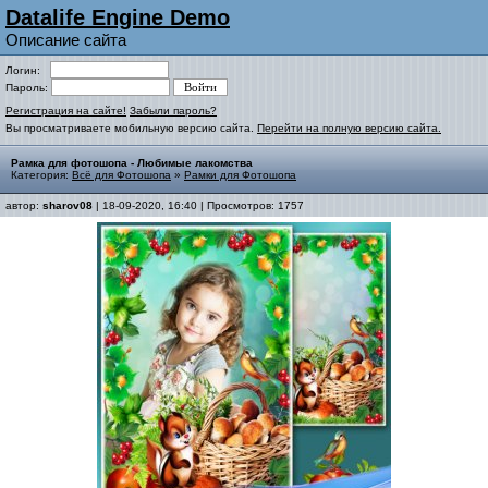
Datalife Engine Demo
Описание сайта
Логин:
Пароль:
Регистрация на сайте!
Забыли пароль?
Вы просматриваете мобильную версию сайта.
Перейти на полную версию сайта.
Рамка для фотошопа - Любимые лакомства
Категория:
Всё для Фотошопа
»
Рамки для Фотошопа
автор:
sharov08
| 18-09-2020, 16:40 | Просмотров: 1757