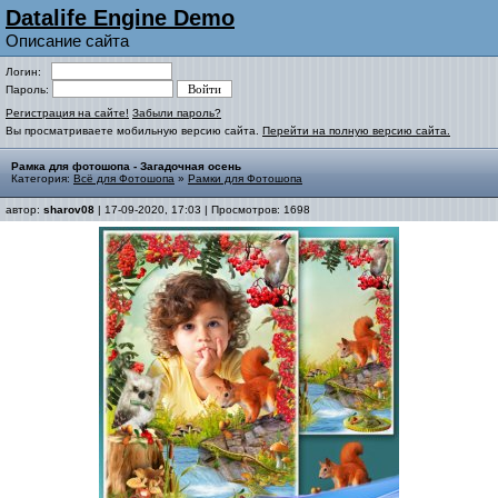
Datalife Engine Demo
Описание сайта
Логин:
Пароль:
Регистрация на сайте!
Забыли пароль?
Вы просматриваете мобильную версию сайта.
Перейти на полную версию сайта.
Рамка для фотошопа - Загадочная осень
Категория:
Всё для Фотошопа
»
Рамки для Фотошопа
автор:
sharov08
| 17-09-2020, 17:03 | Просмотров: 1698