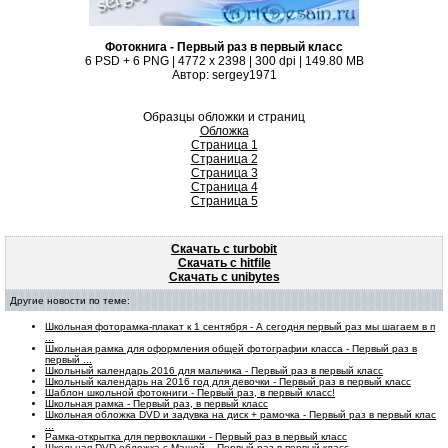
Фотокнига - Первый раз в первый класс
6 PSD + 6 PNG | 4772 x 2398 | 300 dpi | 149.80 MB
Автор: sergey1971
Образцы обложки и страниц
Обложка
Страница 1
Страница 2
Страница 3
Страница 4
Страница 5
Скачать с turbobit
Скачать с hitfile
Скачать с unibytes
Другие новости по теме:
Школьная фоторамка-плакат к 1 сентября - А сегодня первый раз мы шагаем в п
...
Школьная рамка для оформления общей фотографии класса - Первый раз в
первый ...
Школьный календарь 2016 для мальчика - Первый раз в первый класс
Школьный календарь на 2016 год для девочки - Первый раз в первый класс
Шаблон школьной фотокниги - Первый раз, в первый класс!
Школьная рамка - Первый раз, в первый класс
Школьная обложка DVD и задувка на диск + рамочка - Первый раз в первый клас
...
Рамка-открытка для первоклашки - Первый раз в первый класс
Школьная DVD обложка с Машей – Первый раз в первый класс