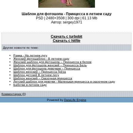
Шаблон для фотошопа - Принцесса в летнем саду
PSD | 2480×3508 | 300 dpi | 61.13 Mb
Автор: sergey1971
Скачать с turbobit
Скачать с hitfile
Другие новости по теме:
Рамка - На летнем лугу
Женский фотошаблон - В летнем саду
Женский шаблон для фотошопа – Принцесса в белом
Шаблон для фотошопа женский – Принцесса Бель
Шаблон для фотошопа девочкам – Принцесса
Шаблон женский – Принцесса Грёза
Шаблон детский В летнем лесу
Шаблон женский – Сказочная принцесса
Детский шаблон для девочки - Маленькая принцесса в сказочном саду
Бабочки в летнем саду
Комментарии (0)
Powered by
DataLife Engine