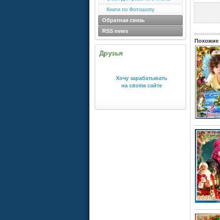
Книги по Фотошопу
Обратная связь
RSS news
Похожие 
Друзья
Хочу зарабатывать
на своём сайте