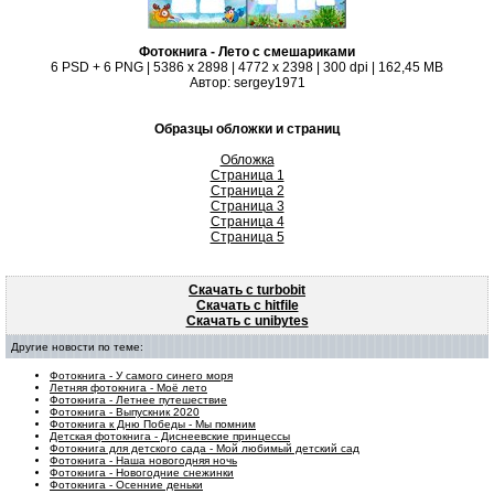
Фотокнига - Лето с смешариками
6 PSD + 6 PNG | 5386 x 2898 | 4772 x 2398 | 300 dpi | 162,45 MB
Автор: sergey1971
Образцы обложки и страниц
Обложка
Страница 1
Страница 2
Страница 3
Страница 4
Страница 5
Скачать с turbobit
Скачать с hitfile
Скачать с unibytes
Другие новости по теме:
Фотокнига - У самого синего моря
Летняя фотокнига - Моё лето
Фотокнига - Летнее путешествие
Фотокнига - Выпускник 2020
Фотокнига к Дню Победы - Мы помним
Детская фотокнига - Диснеевские принцессы
Фотокнига для детского сада - Мой любимый детский сад
Фотокнига - Наша новогодняя ночь
Фотокнига - Новогодние снежинки
Фотокнига - Осенние деньки