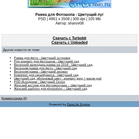
Рамка для Фотошопа - Цветущий луг
PSD | 4961 х 3508 | 300 dpi | 105 Mb
Автор: sharov08
Скачать с Turbobit
Скачать с Uploaded
Другие новости по теме:
Рамка для фото - Цветущий островок
Png клипарт для фотошопа - Цветущий сад
Весенний календарь-рамка на 2016 - Цветущий сад
Весенняя рамка для фото - Цветущий сад
Весенняя рамка - Цветущий аромат
Комплект для скрапбукинга - Цветущий сад
Цветущий сад, яблоневый цвет - клипарт jpeg + маски psd
PSD Исходники - Цветущий Сезон
Женский костюм для фотомонтажа – Цветущий сад
Женский шаблон для photoshop – Цветущий сад
Комментарии (0)
Powered by
DataLife Engine