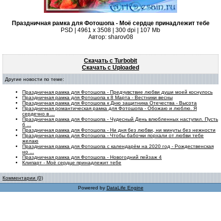
Праздничная рамка для Фотошопа - Моё сердце принадлежит тебе
PSD | 4961 х 3508 | 300 dpi | 107 Mb
Автор: sharov08
Скачать с Turbobit
Скачать с Uploaded
Другие новости по теме:
Праздничная рамка для Фотошопа - Предчувствие любви души моей коснулось
Праздничная рамка для Фотошопа к 8 Марта - Вестники весны
Праздничная рамка для Фотошопа к Дню защитника Отечества - Высота
Праздничная романтическая рамка для Фотошопа - Обожаю и люблю. Я
сердечно в ...
Праздничная рамка для Фотошопа - Чудесный День влюбленных наступил. Пусть
б ...
Праздничная рамка для Фотошопа - Ни дня без любви, ни минуты без нежности
Праздничная рамка для Фотошопа - Чтобы бабочки порхали от любви тебе
желаю
Праздничная рамка для Фотошопа с календарём на 2020 год - Рождественская
но ...
Праздничная рамка для Фотошопа - Новогодний пейзаж 4
Клипарт - Моё сердце принадлежит тебе
Комментарии (0)
Powered by
DataLife Engine