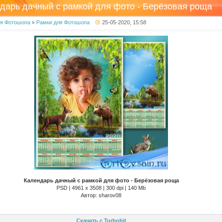
дарь дачный с рамкой для фото - Берёзовая роща
ля Фотошопа
»
Рамки для Фотошопа
25-05-2020, 15:58
Календарь дачный с рамкой для фото - Берёзовая роща
PSD | 4961 х 3508 | 300 dpi | 140 Mb
Автор: sharov08
Скачать с Turbobit