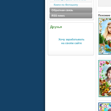
Книги по Фотошопу
Обратная связь
Похожие 
RSS news
Друзья
Хочу зарабатывать
на своём сайте