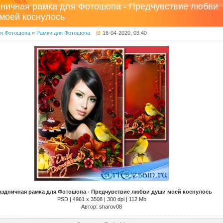
ничная рамка для Фотошопа - Предчувствие любви
моей коснулось
ля Фотошопа
»
Рамки для Фотошопа
16-04-2020, 03:40
аздничная рамка для Фотошопа - Предчувствие любви души моей коснулось
PSD | 4961 х 3508 | 300 dpi | 112 Mb
Автор: sharov08