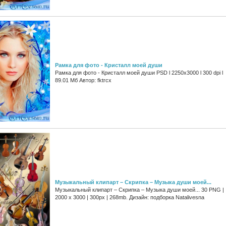
Рамка для фото - Кристалл моей души
Рамка для фото - Кристалл моей души PSD l 2250x3000 l 300 dpi l
89.01 Мб Автор: fktrcx
Музыкальный клипарт – Скрипка – Музыка души моей...
Музыкальный клипарт – Скрипка – Музыка души моей... 30 PNG |
2000 x 3000 | 300px | 268mb. Дизайн: подборка Natalivesna