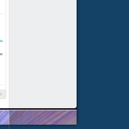
бе
ор: