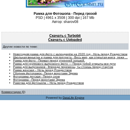
Рамка для Фотошопа - Перед грозой
PSD | 4961 х 3508 | 300 dpi | 167 Mb
Автор: sharov08
Скачать с Turbobit
Скачать с Uploaded
Другие новости по теме:
Новогодняя рамка для фото с календарём на 2020 год - Ночь перед Рождеством
Школьная виньетка и рамка для портрета - Весь мир, как открытая книга, лежи ...
Рамка для фото - Привал перед утренней зорькой.
Рамка для группового выпускного фото — Перед тобой открыты все пути
Рамка для выпускников - Впереди перемены, ты стоишь перед стартом
Рамка женская – Ночь перед Рождеством
Сборник фоторамок - Перед воротами Эдема
Фоторамка детская - Перед сном
Фоторамка - Перед воротами Эдема
Рамочка для фотошопа – Ночь перед Рождеством
Комментарии (0)
Powered by
DataLife Engine