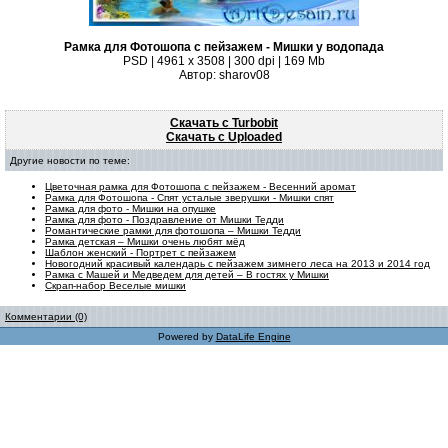
Рамка для Фотошопа с пейзажем - Мишки у водопада
PSD | 4961 х 3508 | 300 dpi | 169 Mb
Автор: sharov08
Скачать с Turbobit
Скачать с Uploaded
Другие новости по теме:
Цветочная рамка для Фотошопа с пейзажем - Весенний аромат
Рамка для Фотошопа - Спят усталые зверушки - Мишки спят
Рамка для фото - Мишки на опушке
Рамка для фото - Поздравление от Мишки Тедди
Романтические рамки для фотошопа – Мишки Тедди
Рамка детская – Мишки очень любят мёд
Шаблон женский - Портрет с пейзажем
Новогодний красивый календарь с пейзажем зимнего леса на 2013 и 2014 год
Рамка с Машей и Медведем для детей – В гостях у Мишки
Скрап-набор Веселые мишки
Комментарии (0)
Powered by
DataLife Engine