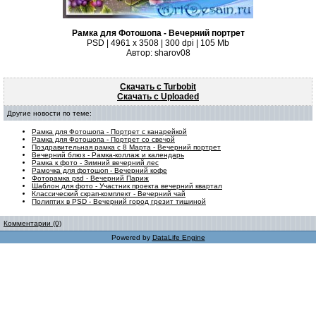
Рамка для Фотошопа - Вечерний портрет
PSD | 4961 х 3508 | 300 dpi | 105 Mb
Автор: sharov08
Скачать с Turbobit
Скачать с Uploaded
Другие новости по теме:
Рамка для Фотошопа - Портрет с канарейкой
Рамка для Фотошопа - Портрет со свечой
Поздравительная рамка с 8 Марта - Вечерний портрет
Вечерний блюз - Рамка-коллаж и календарь
Рамка к фото - Зимний вечерний лес
Рамочка для фотошоп - Вечерний кофе
Фоторамка psd - Вечерний Париж
Шаблон для фото - Участник проекта вечерний квартал
Классический скрап-комплект - Вечерний чай
Полиптих в PSD - Вечерний город грезит тишиной
Комментарии (0)
Powered by
DataLife Engine