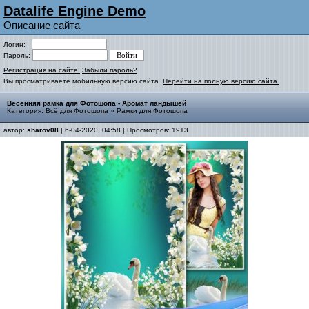
Datalife Engine Demo
Описание сайта
Логин:
Пароль:
Регистрация на сайте!
Забыли пароль?
Вы просматриваете мобильную версию сайта.
Перейти на полную версию сайта.
Весенняя рамка для Фотошопа - Аромат ландышей
Категория:
Всё для Фотошопа
»
Рамки для Фотошопа
автор:
sharov08
| 6-04-2020, 04:58 | Просмотров: 1913