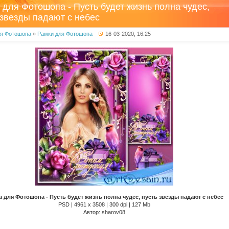
 для Фотошопа - Пусть будет жизнь полна чудес,
 звезды падают с небес
ля Фотошопа
»
Рамки для Фотошопа
16-03-2020, 16:25
а для Фотошопа - Пусть будет жизнь полна чудес, пусть звезды падают с небес
PSD | 4961 х 3508 | 300 dpi | 127 Mb
Автор: sharov08