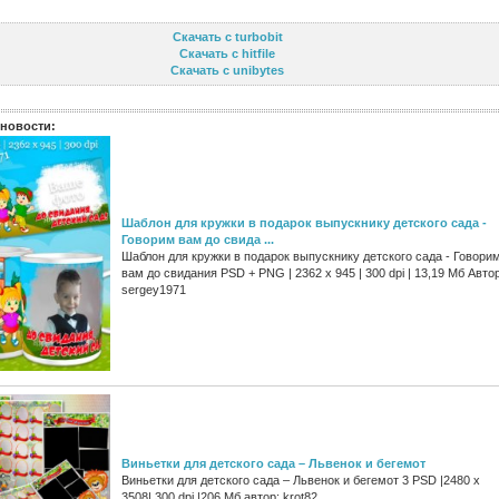
Скачать с turbobit
Скачать с hitfile
Скачать с unibytes
новости:
Шаблон для кружки в подарок выпускнику детского сада -
Говорим вам до свида ...
Шаблон для кружки в подарок выпускнику детского сада - Говори
вам до свидания PSD + PNG | 2362 x 945 | 300 dpi | 13,19 Мб Автор
sergey1971
Виньетки для детского сада – Львенок и бегемот
Виньетки для детского сада – Львенок и бегемот 3 PSD |2480 x
3508| 300 dpi |206 Мб автор: krot82