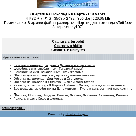
Обертки на шоколад к 8 марта - С 8 марта
4 PSD + 7 PNG | 3508 x 2482 | 300 dpi | 226,65 MB
Примечание: В архиве файлы развертки обертки для шоколада «Toffifee»
Автор: sergey1971
Скачать с turbobit
Скачать с hitfile
Скачать с unibytes
Другие новости по теме:
Шокобос и конверт для денег - Диснеевские принцессы
Шокобокс к дню влюбленных - Ты самый самый
Шокобокс на День влюбленных - Твои желания
Обертки для шоколада в подарок на День влюбленных
Обертка на шоколад - Дед Мороз и Снегурочка
Обертка на шоколад и открытка - С Днем воспитателя
Рамки для фото в png к 8 Марта - С Днем 8 Марта, с праздником весенним
Две шоколадные обертки на День учителя – Пусть в день осенний ярко светит с
...
Обертка, Шоколад, Подарок, Вместе, Любовь, Любимой, Любимому, Рамочка
Рамка для фото Кофе и шоколад
Комментарии (0)
Powered by
DataLife Engine