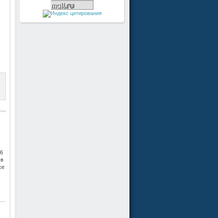
 6
 в
се