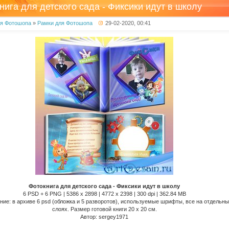
нига для детского сада - Фиксики идут в школу
ля Фотошопа
»
Рамки для Фотошопа
29-02-2020, 00:41
Фотокнига для детского сада - Фиксики идут в школу
6 PSD + 6 PNG | 5386 x 2898 | 4772 x 2398 | 300 dpi | 362.84 MB
ие: в архиве 6 psd (обложка и 5 разворотов), используемые шрифты, все на отдельн
слоях. Размер готовой книги 20 x 20 см.
Автор: sergey1971