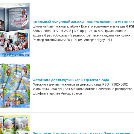
Школьный выпускной альбом - Все это вспомним мы не раз
Школьный выпускной альбом - Все это вспомним мы не раз 6 PSD
5386 x 2898 | 4772 x 2398 | 300 dpi | 124,16 MB Примечание: в
архиве 6 psd (обложка и 5 разворотов), все на отдельных слоях.
Размер готовой книги 20 x 20 см. Автор: sergey1971
Фотокнига для выпускников из детского сада
Фотокнига для выпускников из детского сада PSD | 7382х3602,
7088x3543 | 300 dpi | 534 Мб Количество: 1 обложка, 5 разворотов
Шрифты в архиве Автор: эрагон
Выпускная фотокнига для детского сада - Простоквашино