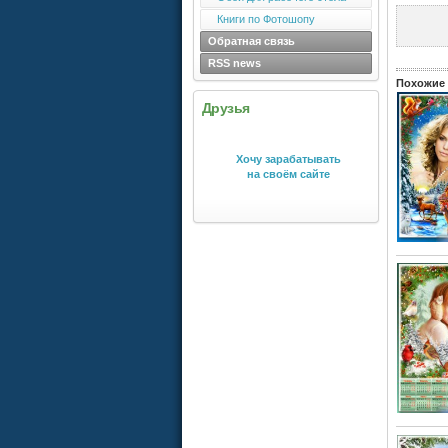
Книги по Фотошопу
Обратная связь
RSS news
Похожие 
Друзья
Хочу зарабатывать
на своём сайте