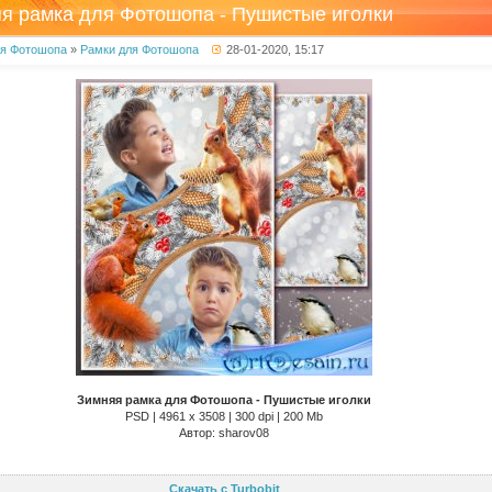
я рамка для Фотошопа - Пушистые иголки
ля Фотошопа
»
Рамки для Фотошопа
28-01-2020, 15:17
Зимняя рамка для Фотошопа - Пушистые иголки
PSD | 4961 х 3508 | 300 dpi | 200 Mb
Автор: sharov08
Скачать с Turbobit