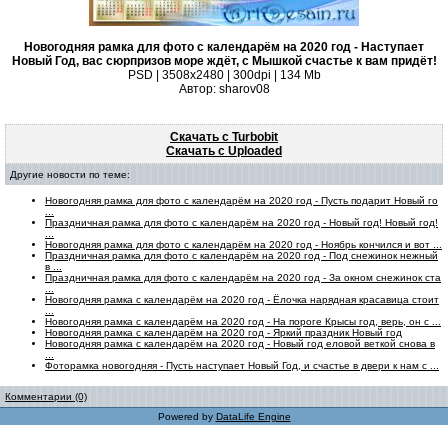
Новогодняя рамка для фото с календарём на 2020 год - Наступает
Новый Год, вас сюрпризов море ждёт, с Мышкой счастье к вам придёт!
PSD | 3508x2480 | 300dpi | 134 Mb
Автор: sharov08
Скачать с Turbobit
Скачать с Uploaded
Другие новости по теме:
Новогодняя рамка для фото с календарём на 2020 год - Пусть подарит Новый го
...
Праздничная рамка для фото с календарём на 2020 год - Новый год! Новый год!
...
Новогодняя рамка для фото с календарём на 2020 год - Ноябрь кончился и вот ...
Праздничная рамка для фото с календарём на 2020 год - Под снежинок нежный
в ...
Праздничная рамка для фото с календарём на 2020 год - За окном снежинок ста
...
Новогодняя рамка с календарём на 2020 год - Ёлочка нарядная красавица стоит
...
Новогодняя рамка с календарём на 2020 год - На пороге Крысы год, верь, он с ...
Новогодняя рамка с календарём на 2020 год - Яркий праздник Новый год
Новогодняя рамка с календарём на 2020 год - Новый год еловой веткой снова в
...
Фоторамка новогодняя - Пусть наступает Новый Год, и счастье в двери к нам с ...
Комментарии (0)
Powered by
DataLife Engine