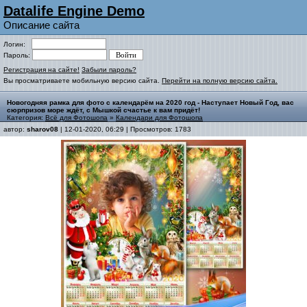
Datalife Engine Demo
Описание сайта
Логин:
Пароль:
Регистрация на сайте!
Забыли пароль?
Вы просматриваете мобильную версию сайта.
Перейти на полную версию сайта.
Новогодняя рамка для фото с календарём на 2020 год - Наступает Новый Год, вас
сюрпризов море ждёт, с Мышкой счастье к вам придёт!
Категория:
Всё для Фотошопа
»
Календари для Фотошопа
автор:
sharov08
| 12-01-2020, 06:29 | Просмотров: 1783