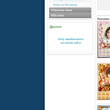
Книги по Фотошопу
Обратная связь
RSS news
Похожие 
Друзья
Хочу зарабатывать
на своём сайте