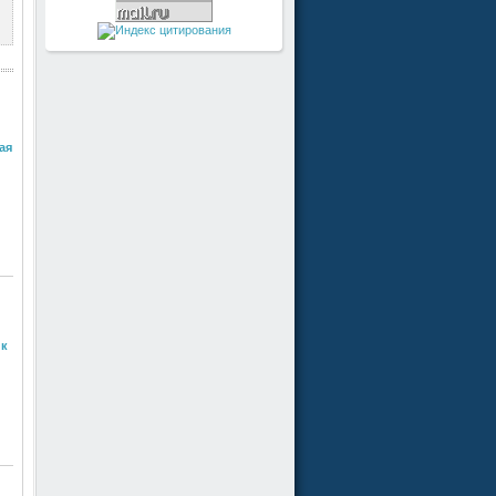
ая
ик